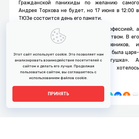
Гражданской панихиды по желанию самого
Андрея Торхова не будет, но 17 июня в 12:00 в
ТЮЗе состоится день его памяти.
Профессию актёра он считал не профессией, а
образом жизни, даже священнодейством. В его
портофолио и роли героев-любовников, и
социальных персонажей, но любимой была царя-
Этот сайт использует cookie. Это позволяет нам
батюшки в сказке «Царевна-лягушка». А
анализировать взаимодействие посетителей с
сайтом и делать его лучше. Продолжая
Андрею Николаевичу всегда хотелось
пользоваться сайтом, вы соглашаетесь с
прикоснуться к сказке.
использованием файлов cookie.
ПРИНЯТЬ
Поделиться
Все новости
г. Рязань, ул. Право-Лыбедская, 35
Адрес: