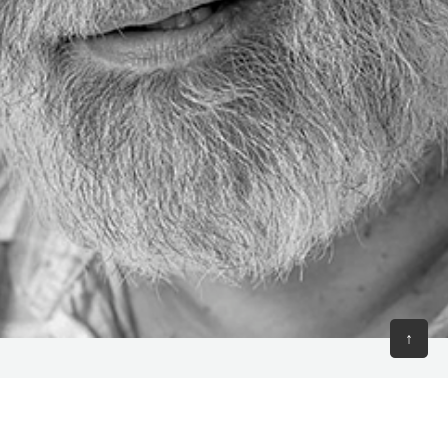
↑
18:00